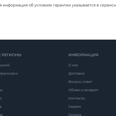
ая информация об условиях гарантии указывается в сервис
Е РЕГИОНЫ
ИНФОРМАЦИЯ
ицкий
O нас
Франковск
Доставка
Вопрос-ответ
сы
Обмен и возврат
р
Контакты
а
Сервис
ов
Оплата