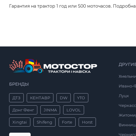
Гарантия на трактор 1 год или 500 моточасов. Подробн
ДРУГИ
Хмельн
БРЕНДЫ
Ивано-
Луцк
ДТЗ
КЕНТАВР
DW
YTO
Черкас
Донг Фенг
JINMA
LOVOL
Житоми
Xingtai
Shifeng
Forte
Horst
Винниц
Черниг