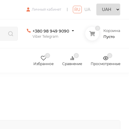
RU
|
UA
Личный кабинет
0
Корзина
+380 98 949 9090
Viber Telegram
Пусто
0
0
0
Избранное
Сравнение
Просмотренные