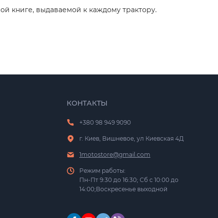
ной книге, выдаваемой к каждому трактору.
КОНТАКТЫ
+380 98 949 9090
г. Киев, Вишневое, ул Киевская 4Д
1motostore@gmail.com
Режим работы:
Пн-Пт 9:30 до 16:30; Сб с 10:00 до
14:00;Воскресенье выходной