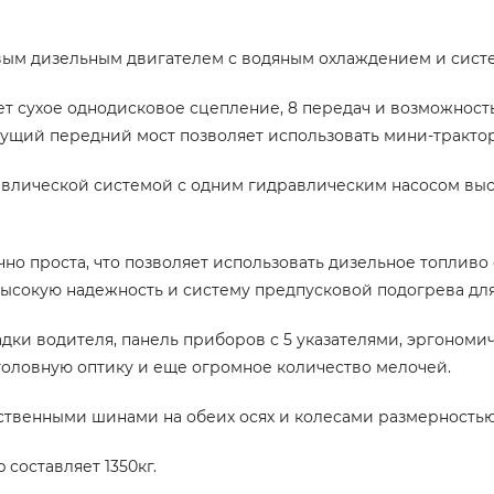
овым дизельным двигателем с водяным охлаждением и сист
т сухое однодисковое сцепление, 8 передач и возможнос
щий передний мост позволяет использовать мини-трактор 
равлической системой с одним гидравлическим насосом вы
чно проста, что позволяет использовать дизельное топливо
ысокую надежность и систему предпусковой подогрева для 
дки водителя, панель приборов с 5 указателями, эргоном
головную оптику и еще огромное количество мелочей.
ственными шинами на обеих осях и колесами размерностью 6
 составляет 1350кг.