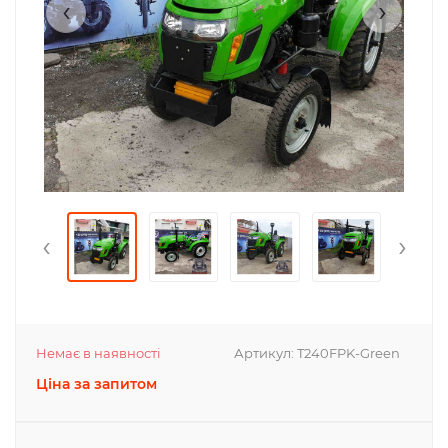
‹
›
‹
›
Немає в наявності
Артикул:
T240FPK-Green
Ціна за запитом