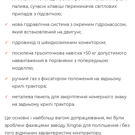
палива, сучасні клавіші перемикачів світлових
приладів з підсвіткою;
нова гідравлічна система з окремим гідронасосом,
який встановлений на двигуні;
гідровихід із швидкознімним конектором;
посилена трьохточкова навіска +50 кг допустимого
навантаження в порівнянні з попередньою
моделлю;
ручний газ з фіксатором положення на задньому
крилі трактора;
металева панель для закріплення номерного знаку
на задньому крилі трактора.
Це основні і найбільш вагомі допрацювання, які були
зроблені фахівцями заводу Xingtai для поліпшення і без
того відмінних характеристик мінітрактору.