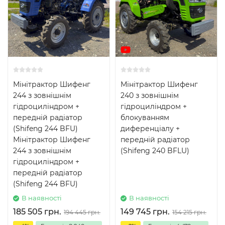
Мінітрактор Шифенг
Мінітрактор Шифенг
244 з зовнішнім
240 з зовнішнім
гідроциліндром +
гідроциліндром +
передній радіатор
блокуванням
(Shifeng 244 BFU)
диференціалу +
Мінітрактор Шифенг
передній радіатор
244 з зовнішнім
(Shifeng 240 BFLU)
гідроциліндром +
передній радіатор
(Shifeng 244 BFU)
В наявності
В наявності
185 505 грн.
149 745 грн.
194 445 грн.
154 215 грн.