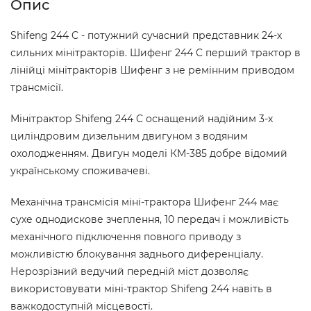
Опис
Shifeng 244 C - потужний сучасний представник 24-х
сильних мінітракторів. Шифенг 244 C перший трактор в
лінійці мінітракторів Шифенг з не ремінним приводом
трансмісії.
Мінітрактор Shifeng 244 C оснащений надійним 3-х
циліндровим дизельним двигуном з водяним
охолодженням. Двигун моделі КМ-385 добре відомий
українському споживачеві.
Механічна трансмісія міні-трактора Шифенг 244 має
сухе однодискове зчеплення, 10 передач і можливість
механічного підключення повного приводу з
можливістю блокування заднього диференціалу.
Нерозрізний ведучий передній міст дозволяє
використовувати міні-трактор Shifeng 244 навіть в
важкодоступній місцевості.