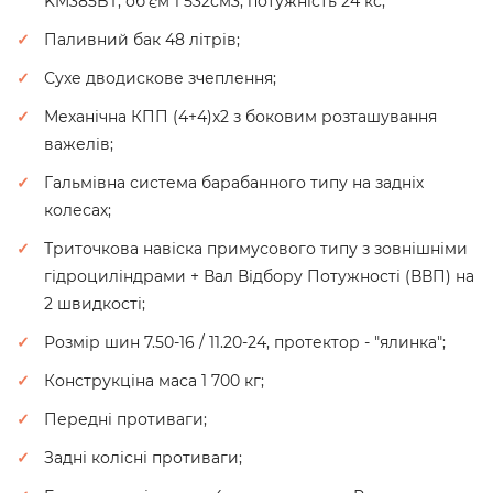
KM385BT, об'єм 1 532см3, потужність 24 кс;
Паливний бак 48 літрів;
Сухе дводискове зчеплення;
Механічна КПП (4+4)х2 з боковим розташування
важелів;
Гальмівна система барабанного типу на задніх
колесах;
Триточкова навіска примусового типу з зовнішніми
гідроциліндрами + Вал Відбору Потужності (ВВП) на
2 швидкості;
Розмір шин 7.50-16 / 11.20-24, протектор - "ялинка";
Конструкціна маса 1 700 кг;
Передні противаги;
Задні колісні противаги;