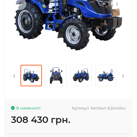
‹
›
‹
›
В наявності
Артикул:
kentavr-b244dxu
308 430 грн.