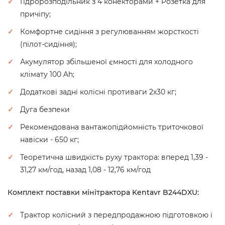
Гідророзподільник з 4 конекторами + Розетка для
причіпу;
Комфортне сидіння з регулюванням жорсткості
(пілот-сидіння);
Акумулятор збільшеної ємності для холодного
клімату 100 Ah;
Додаткові задні колісні противаги 2х30 кг;
Дуга безпеки
Рекомендована вантажопідйомність триточкової
навіски - 650 кг;
Теоретична швидкість руху трактора: вперед 1,39 -
31,27 км/год, назад 1,08 - 12,76 км/год
Комплект поставки мінітрактора Kentavr B244DXU:
Трактор колісний з передпродажною підготовкою і