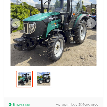
‹
›
В наличии
Артикул:
lovol504cnc-gree