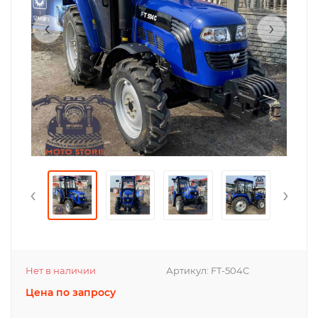
‹
›
‹
›
Нет в наличии
Артикул:
FT-504C
Цена по запросу