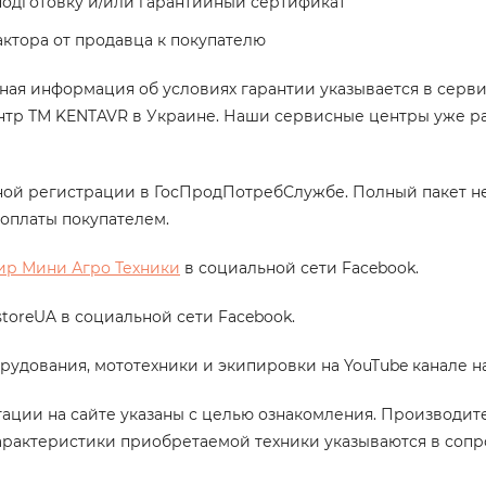
подготовку и/или гарантийный сертификат
ктора от продавца к покупателю
бная информация об условиях гарантии указывается в серв
тр ТМ KENTAVR в Украине. Наши сервисные центры уже ра
ной
регистрации в ГосПродПотребСлужбе
. Полный пакет н
оплаты покупателем.
ир Мини Агро Техники
в социальной сети Facebook.
toreUA в социальной сети Facebook.
рудования, мототехники и экипировки на YouTube канале н
тации на сайте указаны с целью ознакомления. Производит
арактеристики приобретаемой техники указываются в соп