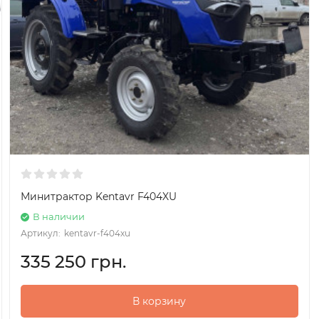
Минитрактор Kentavr F404XU
В наличии
Артикул:
kentavr-f404xu
335 250 грн.
В корзину