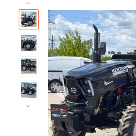
‹
‹
›