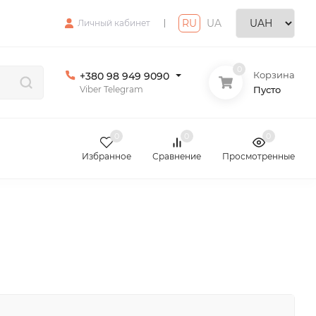
RU
|
UA
Личный кабинет
0
Корзина
+380 98 949 9090
Viber Telegram
Пусто
0
0
0
Избранное
Сравнение
Просмотренные