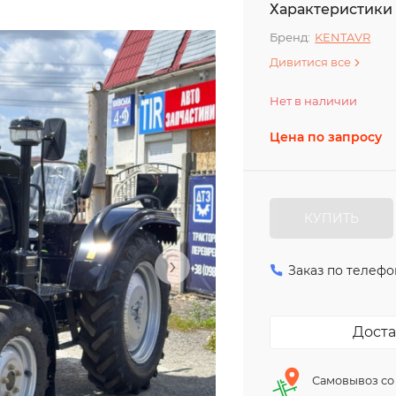
Характеристики
Бренд:
KENTAVR
Дивитися все
Нет в наличии
Цена по запросу
КУПИТЬ
›
Заказ по телефо
Доста
Самовывоз со