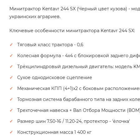
Минитрактор Kentavr 244 SX (Черный цвет кузова) - 
украинских аграриев.
Ключевые особенности минитрактора Kentavr 244 SX:
Тяговый класс трактора - 0,6
Колесная формула - 4х4 с блокировкой заднего ди
Трёхцилиндровый дизельный двигатель: модель KM3
Сухое однодисковое сцепление
Механическая КПП (4+1)х2 с боковым расположение
Тормозная система барабанного типа на задних коле
Трехточечная навеска + Вал Отбора Мощности (ВОМ) 
Размер шин 7.50-16 / 11.20-24, протектор - 'ёлочка'
Конструкционная масса 1 400 кг