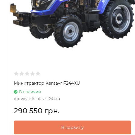
Минитрактор Kentavr F244XU
В наличии
Артикул:
kentavr-f244xu
290 550 грн.
В корзину