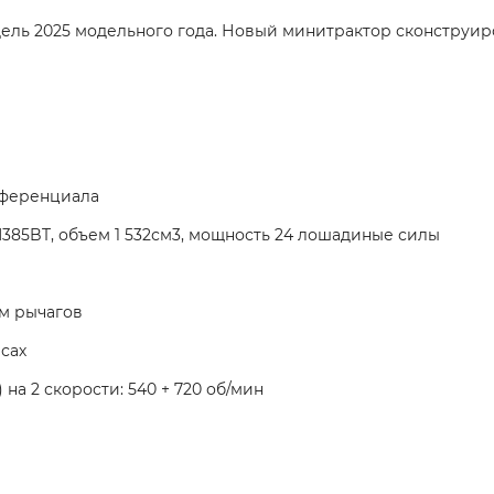
модель 2025 модельного года. Новый минитрактор сконстру
фференциала
85BT, объем 1 532см3, мощность 24 лошадиные силы
м рычагов
сах
на 2 скорости: 540 + 720 об/мин