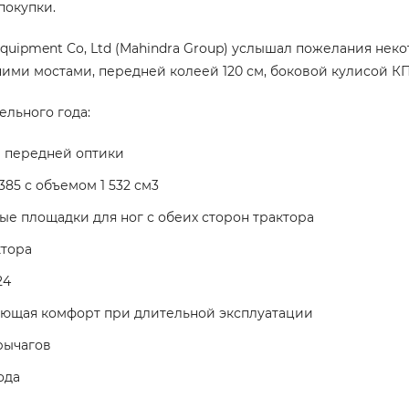
покупки.
al Equipment Co, Ltd (Mahindra Group) услышал пожелания 
ми мостами, передней колеей 120 см, боковой кулисой КП
ельного года:
 передней оптики
5 с объемом 1 532 см3
ые площадки для ног с обеих сторон трактора
ктора
24
ающая комфорт при длительной эксплуатации
рычагов
ода