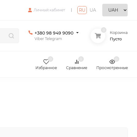
RU
|
UA
Личный кабинет
0
Корзина
+380 98 949 9090
Viber Telegram
Пусто
0
0
0
Избранное
Сравнение
Просмотренные