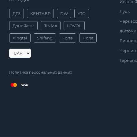
Ивано-
Луцк
ДТЗ
КЕНТАВР
DW
YTO
Черкас
Донг Фенг
JINMA
LOVOL
Житоми
Xingtai
Shifeng
Forte
Horst
Винниц
Черниг
Тернопо
Политика персональных данных