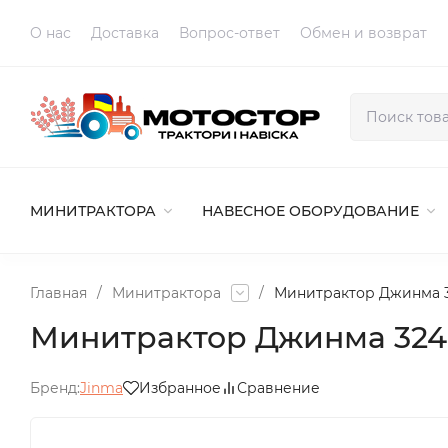
O нас
Доставка
Вопрос-ответ
Обмен и возврат
МИНИТРАКТОРА
НАВЕСНОЕ ОБОРУДОВАНИЕ
Главная
/
Минитрактора
/
Минитрактор Джинма 3
Минитрактор Джинма 324
Бренд:
Jinma
Избранное
Сравнение