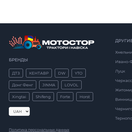
ДРУГИ
Хмельн
БРЕНДЫ
Ивано-
Луцк
ДТЗ
КЕНТАВР
DW
YTO
Черкас
Донг Фенг
JINMA
LOVOL
Житоми
Xingtai
Shifeng
Forte
Horst
Винниц
Черниг
Тернопо
Политика персональных данных