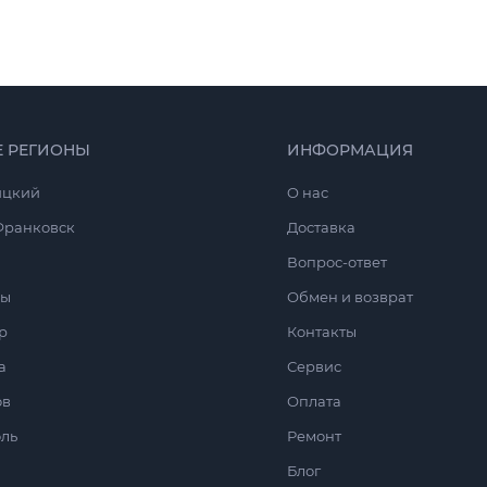
Е РЕГИОНЫ
ИНФОРМАЦИЯ
ицкий
O нас
Франковск
Доставка
Вопрос-ответ
сы
Обмен и возврат
р
Контакты
а
Сервис
ов
Оплата
ль
Ремонт
Блог