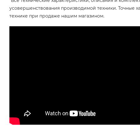
*Все технические характеристики, описания и комплек
усовершенствования производимой техники. Точные х
технике при продаже нашим магазином.