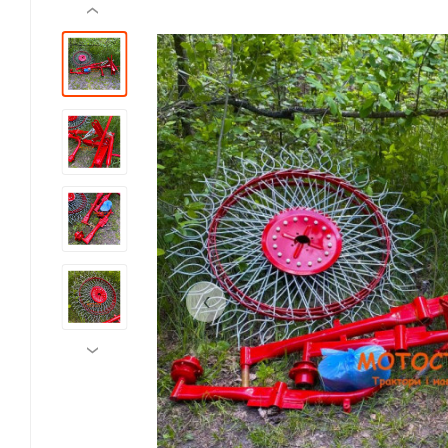
‹
‹
›