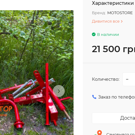
Характеристики
Бренд:
MOTOSTORE
Дивитися все
В наличии
21 500 гр
Количество:
›
Заказ по телефо
Доста
Самовывоз со