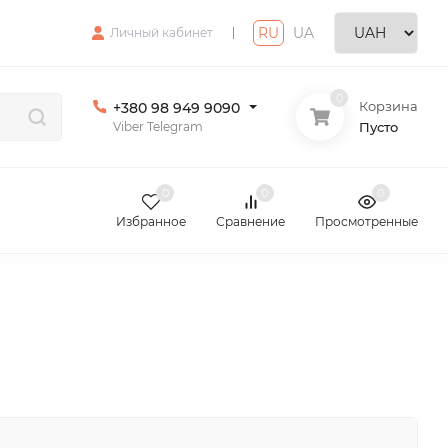
RU
|
UA
Личный кабинет
0
Корзина
+380 98 949 9090
Viber Telegram
Пусто
0
0
0
Избранное
Сравнение
Просмотренные