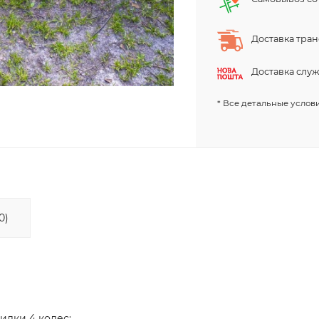
Доставка тра
Доставка слу
* Все детальные услови
0)
илки 4 колес: