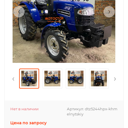
‹
›
‹
›
Нет в наличии
Артикул:
dtz5244hpx-khm
elnytskiy
Цена по запросу