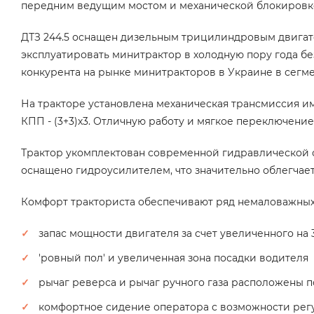
передним ведущим мостом и механической блокировк
ДТЗ 244.5 оснащен дизельным трицилиндровым двигат
эксплуатировать минитрактор в холодную пору года бе
конкурента на рынке минитракторов в Украине в сегм
На тракторе установлена механическая трансмиссия и
КПП - (3+3)х3. Отличную работу и мягкое переключени
Трактор укомплектован современной гидравлической 
оснащено гидроусилителем, что значительно облегча
Комфорт тракториста обеспечивают ряд немаловажных 
запас мощности двигателя за счет увеличенного на
'ровный пол' и увеличенная зона посадки водителя
рычаг реверса и рычаг ручного газа расположены 
комфортное сидение оператора с возможности рег