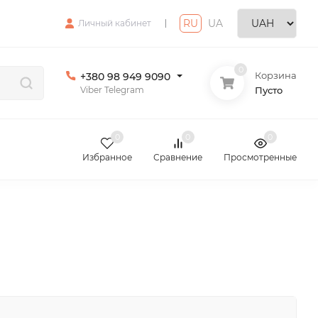
RU
|
UA
Личный кабинет
0
Корзина
+380 98 949 9090
Viber Telegram
Пусто
0
0
0
Избранное
Сравнение
Просмотренные