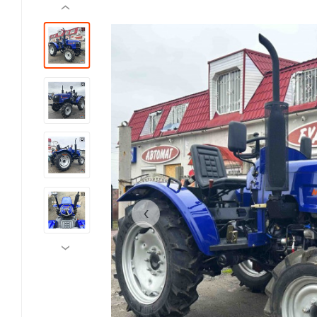
‹
‹
›