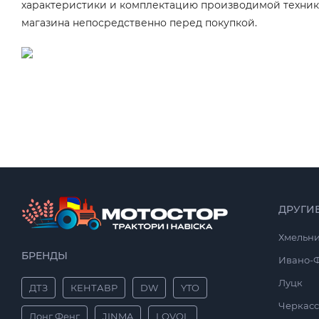
характеристики и комплектацию производимой техники
магазина непосредственно перед покупкой.
ДРУГИ
Хмельн
БРЕНДЫ
Ивано-
Луцк
ДТЗ
КЕНТАВР
DW
YTO
Черкас
Донг Фенг
JINMA
LOVOL