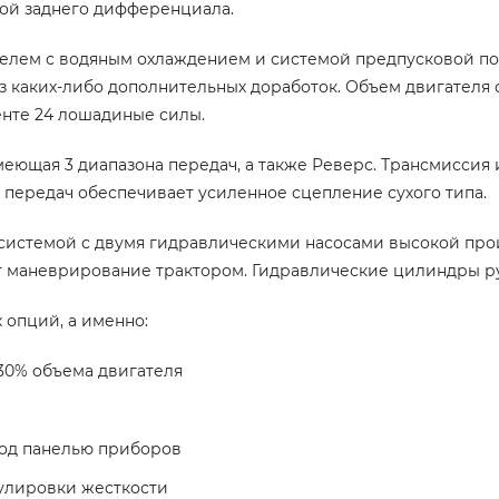
ой заднего дифференциала.
елем с водяным охлаждением и системой предпусковой по
з каких-либо дополнительных доработок.
Объем двигателя с
енте 24 лошадиные силы.
меющая 3 диапазона передач, а также
Реверс
. Трансмиссия 
е передач обеспечивает усиленное сцепление сухого типа.
системой с двумя гидравлическими насосами высокой про
ет маневрирование трактором. Гидравлические цилиндры р
опций, а именно:
 30% объема двигателя
под панелью приборов
улировки жесткости