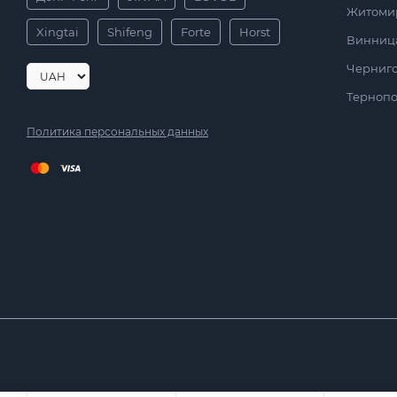
Житоми
Xingtai
Shifeng
Forte
Horst
Винниц
Черниг
Тернопо
Политика персональных данных