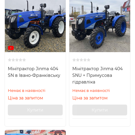
Мінітрактор Jinma 404
Мінітрактор Jinma 404
SN в Івано-Франківську
SNU + Примусова
гідравліка
Немає в наявності
Немає в наявності
Ціна за запитом
Ціна за запитом
Купити
Купити