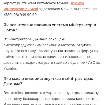
характеристиками китайської техніки.
Купити
мінітрактор в Києві
з доставкою можна за телефоном
+380 (98) 949 90 90.
Як влаштована паливна система мінітракторів
Jinma?
Всі мінітрактори Джинма оснащені
високопродуктивним паливним насосом рядного,
плунжерного типу. Налаштування паливних форсунок
орієнтовані на дизельне паливо з низькою якістю, що
дозволить використовувати паливо з будь-яких АЗС по
Україні.
Яке масло використовується в мінітракторах
Джинма?
Вся техніка проходить в Україні повну передпродажну
підготовку безпосередньо перед передачею клієнтові.
В дизельні двигуна заливаються масла мінерального