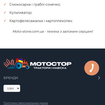
Сінокосарка і граблі-сонечко;
Культиватор;
Картофелесажалка і картоплекопач;
Moto-store.com.ua - техніка з залізним серцем!
БРЕНДИ
Політика персональних даних