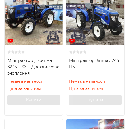
Мінітрактор Джинма
Мінітрактор Jinma 3244
3244 HSX + Двохдискове
HN
зчеплення
Немає в наявності
Немає в наявності
Ціна за запитом
Ціна за запитом
Купити
Купити