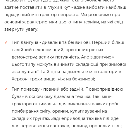
Mitsubishi, Булат і ДТЗ. Деяких така різноманітність
здатне поставити в глухий кут - адже вибрати найбільш
підходящий мінітрактор непросто. Ми розповімо про
основні характеристики цього типу техніки, на які слід
звернути увагу:
Тип двигуна - дизельні та бензинові. Перший більш
надійний і економічний, при інших рівних
демонструє велику потужність. Але з двигуном
цього типу можуть виникати складнощі при зимової
експлуатації. Та й ціни на дизельне мінітрактори в
Херсоні трохи вище, ніж на бензинові;
Тип приводу - повний або задній. Повнопривідною
буває в основному дизельна техніка. Такі міні-
трактори оптимальні для виконання важких робіт -
прибирання снігу, оранки, культивуванні на
складних грунтах. Заднеприводна техніка підійде
для перевезення вантажів, поливу, прополки і т.д .;