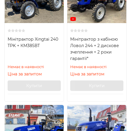
Мінітрактор Xingtai 240
Мінітрактор з кабіною
TPK + КМ385ВТ
Ловол 244 + 2 дискове
зчеплення + 2 роки
гарантії*
Немає в наявності
Немає в наявності
Ціна за запитом
Ціна за запитом
Купити
Купити